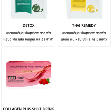
Fun brand is a genuine sensible
Fun brand is a genuine sensible
diet food supplementary,
diet food supplementary,
infusing collagen, acerola
infusing vitamin C, vitamin D3
cherry and amino acid.
and zinc. Produced with
DETOX
THAI REMEDY
Produced with modern
modern technology,
ผลิตภัณฑ์บุกเพื่อสุขภาพ ตรา ฟิต
ผลิตภัณฑ์บุกเพื่อสุขภาพ ตราฟิต
technology, cleanliness and
cleanliness and safe due to the
แอนด์ ฟัน ผสม อินนูลิน และอัลฟาฟ่า
แอนด์ ฟัน ผสม ขิงและกระชายขาว
safe due to the quality
quality standard. )
ผลิตจากบุกแท้ผสมสารสกัด อินนูลิน
Thai Remedy บุกเสริมสารอาหาร
standard. )
และอัลฟาฟ่า ผ่านการคัดสรรคุณภาพ
เพื่อสุขภาพ ผลิตจากบุกแท้ผสมสาร
ตามมาตรฐาน ผลิตด้วยเทคโนโลยีที่
สกัด กระชายขาว, ขิง คัดพิเศษ ผ่าน
ทันสมัย สะอาด ปลอดภัยและใส่ใจทุก
การคัดสรรคุณภาพตามมาตรฐาน
ขั้นตอนการผลิต ( Fit & Fun brand
ผลิตด้วยเทคโนโลยีที่ทันสมัย สะอาด
is a genuine sensible diet food
ปลอดภัยและใส่ใจทุกขั้นตอนการผลิต (
supplementary, infusing inulin
Fit & Fun brand is a genuine
and alfalfa. Produced with
sensible diet food
modern technology,
supplementary, infusing ginger
cleanliness and safe due to the
and kaempferia. Produced with
quality standard. )
modern technology,
COLLAGEN PLUS SHOT DRINK