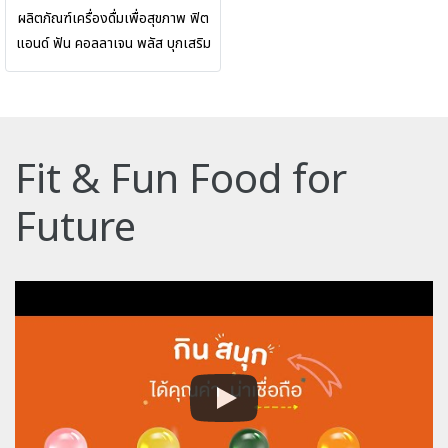
cleanliness and safe due to the
ผลิตภัณฑ์เครื่องดื่มเพื่อสุขภาพ ฟิต
quality standard. )
แอนด์ ฟัน คอลลาเจน พลัส บุกเสริม
สารอาหารเพื่อสุขภาพ ผลิตจากบุกแท้
ผสมสารสกัด คอลลาเจน, อะเซโรล่า
เชอร์รี่, กรดอะมิโน คัดพิเศษ ผ่านการ
คัดสรรคุณภาพตามมาตรฐาน ผลิต
Fit & Fun Food for
ด้วยเทคโนโลยีที่ทันสมัย สะอาด
ปลอดภัยและใส่ใจทุกขั้นตอนการผลิต
Future
บรรจุในขวดพร้อมดื่ม อร่อย ดื่มง่าย (
Fit & Fun brand is a genuine
sensible diet food
supplementary, which is
infusing collagen, acerola
cherry and amino acid.
Produced with modern
technology, cleanliness and
safe due to the quality
standard. The product packed