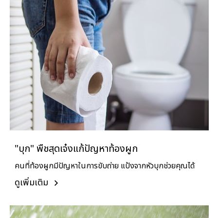
"บุก" พืชสุดเจ๋งแก้ปัญหาท้องผูก
คนที่ท้องผูกมีปัญหาในการขับถ่าย แป้งจากหัวบุกช่วยคุณได้
ดูเพิ่มเติม