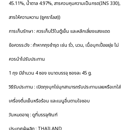
45.11%, น้ำตาล 4.97%, สารควบคุมความเป็นกรด(INS 330),
สารให้ความหวาน (ซูคราโลส))
การเก็บรักษา : ควรเก็บไว้ในตู้เย็น และหลีกเลี่ยงแสงแดด
ข้อควรระวัง : ถ้าหากถุงชำรุด เช่น รั่ว, บวม, เนื้อบุกเปื่อยยุ่ย ไม่
ควรนำไปรับประทาน
1 ถุง มีจำนวน 4 ซอง ขนาดบรรจุ ซองละ 45 g.
วิธีรับประทาน : เปิดถุงบุกไข่มุกสามารถรับประทานเลยหรือเทใส่
เครื่องดื่มเย็นหรือร้อน และเมนูอื่นตามใจชอบ
วันหมดอายุ : ดูที่บรรจุภัณฑ์
ประเทศผู้ผลิต : THAILAND